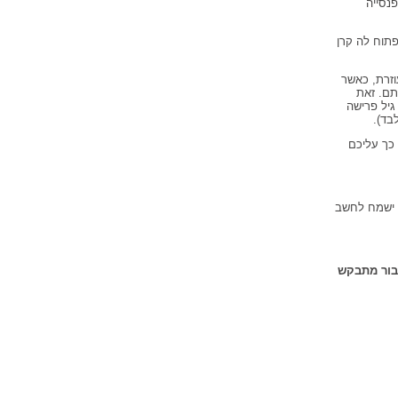
נסייה
פתוח לה קרן
חצי משכרה של העוזרת, כאשר
תם. זאת
גיל פרישה
בד).
 כך עליכם
ף ישמח לחשב
בור מתבקש