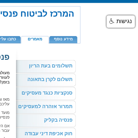
המרכז לביטוח פנסיה חובה 3
נגישות
מידע נוסף
מאמרים
כתבו עלינ
פנס
תשלומים בעת הריון
מעולם
לעוזר
תשלום לקרן בתאונה
בזמן?
סנקציות כנגד מעסיקים
מאז ו
עליכם
תמרור אזהרה למעסיקים
מועד 
פנסיי
פנסיה בקליק
אם הע
עבור 
חוק אכיפת דיני עבודה