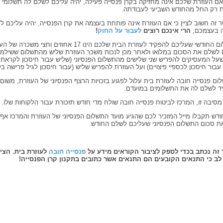
אם העוזרת שלכם אינה מחזיקה בקרן פנסייה פעילה, יהיה עליכם לשלם לה תשלומי פ
ת רק החל מהחודש השביעי לעבודתה.
זה חשוב לציין כי אם העוזרת אינה פותחת בעצמה את קרן הפנסייה, יהיה עליכם ל
ה בעצמכם,
הרי אינכם רוצים
לעבור על החוק
!
התשלום החודשי שעליכם להפקיד לעוזרת הבית שלכם הינו 17 אחוזים ו
 לשלם את הסכום במלואו ולאחר מכן לנכות משכר העוזרת שליש מהתשלום ששילמ
שעל המעסיקים להפריש שני שלישים מהתשלום הפנסיוני (שליש עבור חיסכון לקראת 
עבור חיסכון לכספיי פיצויים) ועל העוזרת להפריש שליש (עבור חיסכון לגיל פרישה בל
ום פנסייה חובה לעוזרת בית עלול לפגוע בזכויות הרצף הפנסיוני של העוזרת, משום
ד לשלם לה את התשלומים במועדם.
מסיבה זו, המרכז לביטוח פנסייה חובה שולח מדי חודש תזכורת עבור הלקוחות שלו.
ודש תקבלו מייל המזכיר לכם שהגיע מועד התשלום הפנסיוני של העוזרת והמרכז א
ת סכום התשלום הפנסיוני שעליכם לשלם החודש.
זה נכתב בכדי לספק לציבור הקוראים מידע על
פנסייה חובה
לעוזרת בית. הצי
לב כי התנאים הקובעים הם התנאים אשר כתובים בתקנון קרן הפנסייה!