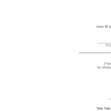
כל הודעה שתשלח במכתב רשום לפי הכתובת הנ"ל תיחשב כאילו נמסרקה לתעודתה בתום 48 שעות
___
================
הפנסיה על
_
חד