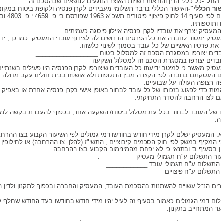
 החל"
-כל כללי הדין והוראות רשויות האוצר הנוגעים לנושאים שבהסכם זה.
ור הכללי"-
האישור הכללי בדבר תשלומי מעבידים לקרן פנסיה ולקופת ביטוח במקום פ
 ותוספותיו.
עסיק ימסור לחברה את כל הפרטים הדרושים לה לצירוף עובדי המעסיק. כמו כן , יד
את פרטיו האישיים של כל עובד בסמוך לשינוי כלשהו.
בדים יצורפו במסגרת הסכם זה למסלול ביטוח __________________
ובדים יצורפו במסגרת הסכם זה למסלול השקעה ______________
סיק מאשר כי למיטב ידיעתו כל העובדים שיצורפו לקרן הפנסיה היו פעילים בשנתיי
ום העסקתם בחברה לפי הקצרה מבין התקופות ולא אושפזו בבית חולים עקב מחלה א
ה רצופה העולה על שבועיים.
מות כדי לפגוע בזכותו של כל עובד לבחור באופן אישי בקרן פנסיה אחרת או באפיק פ
 לצו הרחבה להסדר התחיקתי.
תו של העובד לבחור בכל עת מסלול ביטוח/ השקעה אחר, בכפוף להעברת בקשה למ
.
* א. המעסיק ישלם לקרן מידי חודש בחודשו דמי גמולים לפי השיעור הקבוע בצו ההרח
י המקיף במשק לפי חוק הסכמים קיבוציים , התשי"ז (להלן :צו ההרחבה) או לחילופין 
ן בסעיף ב' ובתנאי כי לא יפחת מהמינימום הקבוע בצו ההרחבה.
עור התשלום ע"ח תגמולי מעסיק __________.
 התשלום ע"ח תגמולי עובד ____________.
 התשלום ע"ח פיצויים _______________.
רים הנ"ל עשויים להשתנות בהסכמת העובד, המעסיק והחברה ובכפוף לתקנון ולדין ה
ום דמי הגמולים כאמור בסעיף זה לעיל יהיו מידי חודש בחודשו בעד החודש שחלף ל
ד המתחייב בתקנון.