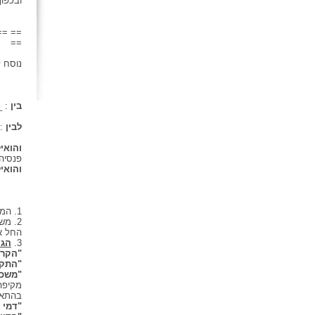
ובכפו
== ==
==
נוסח 
בין
: 
לבין
:
והואיל
פנסיה 
והואי
1. המבוא להסכם זה מהווה חלק בלתי נפרד ממנו.
2. מ
החל א
3.
הגד
"הקרן
"התקנ
"משכו
בהתאמ
"דמי 