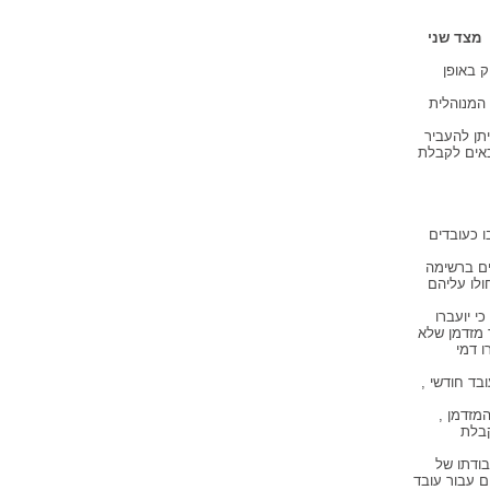
ני
ק באופן
 המנוהלית
תן להעביר
כאים לקבלת
ו כעובדים
ים ברשימה
ולו עליהם
י יועברו
ד מזדמן שלא
ו דמי
בד חודשי ,
מזדמן ,
וך 15 ימים ממועד קבלת
 1963 , יראו רציפות בעבודתו של
ם עבור עובד