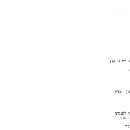
== == ==
 פיסגה קרן
.
 , ובדין
ח לפנסיה
 ממנה, או כל שיעור אחר
רן.