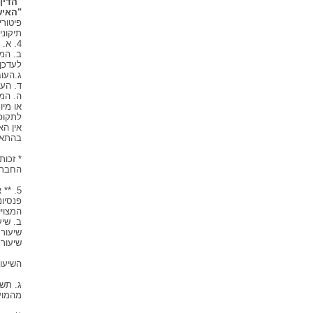
"הדין
"האיש
תיקוניו
4. א. המעסיק יצרף את עובדיו לקרן פנסיה איילון פיסגה כעמיתים.
ב. המ
לעדכן 
ג.העו
ד. הע
ה. המע
או מי
לתקופ
אין הא
בהתאם
* זכו
החברה
5. *
פנסיונ
המצויי
ב. שי
שיעור
שיעור
השיעו
ג. תשל
מהמוע