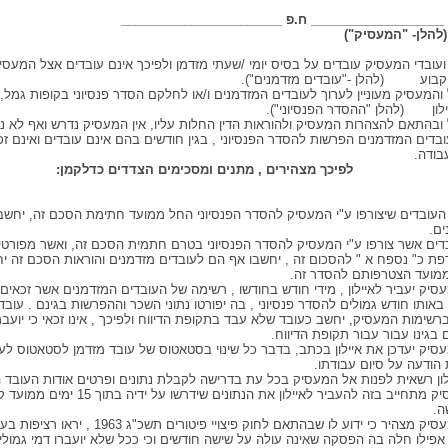
: ___________________ ח.פ _______________________
הלן- "המעסיק") מצד ש
ועובדי המעסיק עובדים על בסיס יומי /שעתי מזדמן ולפיכך אינם עובדים אצל המעסי
וקבוע (להלן -"עובדים מזדמנים").
 והמעסיק מעוניין לערוך לעובדים המזדמנים ו/או לחלקם הסדר פנסיוני בקופות גמל,
ילון (להלן "ההסדר הפנסיוני").
 ובהתאם להצהרות המעסיק ולהוראות הדין החלות עליו, אין המעסיק נדרש ואף לא ני
ובדים המזדמנים הפרשות להסדר הפנסיוני , בגין חודשים בהם אינם עובדים ואינם ז
בודה.
לפיכך מצהירים , מתנים ומסכימים הצדדים כדלקמן:
ל העובדים שיצורפו ע"י המעסיק להסדר הפנסיוני החל ממועד חתימת הסכם זה, יחשב
ים.
ובדים אשר צורפו ע"י המעסיק להסדר הפנסיוני בטרם חתמית הסכם זה, ואשר מפורט
ת כ" נספח א " להסכום זה , יחשבו אף הם לעובדים מזדמנים והוראות הסכם זה יח
מועד הצטרפותם להסדר זה.
עסיק יעביר לאיילון , מידי חודש בחודשו , רשימה של העובדים המזדמנים אשר זכאים כ
באותו חודש גמולים להסדר פנסיוני , בה יפורטו נתוני השכר וההפרשות בגינם . עוב
ברשימות המעסיק, יחשב כעובד שלא עבד בתקופת הדיווח ולפיכך , אינו זכאי כי יועבר
 בגינו עבור עבור תקופת הדיווח.
מעסיק יעדכן את איילון בכתב, בדבר כל שינוי בסטאטוס של עובד מזדמן לסטאטוס לעו
הודעה על סיום עבודתו.
יילון רשאית לפנות אל המעסיק בכל עת בדרישה לקבלת נתונים ופרטים אודות העובד ה
והמעסיק מתחייב בזה להעביר לאיילון את הנתונים שידרשו על ידיה בת
ה.
6. המעסיק מצהיר כי ידוע לו שבהתאם לחוק פיצויי פיטורים תשכ"ג
אפילו חלה בה הפסקה שאינה עולה על שישה חודשים וכי ככל שלא יועברו דמי גמולי