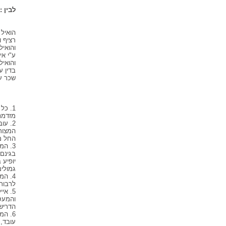
לבין 
(ל
הואיל 
רציף 
והואיל
ע"י אי
והואיל
בדין ע
שכר ע
1. כ
מזדמנ
2. ע
המצורפ
החל מ
3. המ
בגינם 
יופיע 
גמולים
4. ה
לרבות 
5. א
הדריש
עובד, 