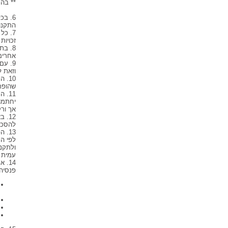
** בהעדר התייחס
6. ב
התקנון
7. כ
זכויות
אחרים
9. ע
וזאת לא יאוחר
10.
שהופרש
11.
יחתמו 
אך ורק
12.
להסכם 
13.
לפי הס
ולתקנ
עמית ב
14. 
פנסיה 