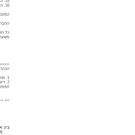
15. הסכם זה יהיה בתוקף החל מתאריך __________________.
16. הצדדים מצהירים בזה כי כתובותיהם לצורך הסכם זה הן:
המעסי
החברה וה
משעת 
___
ה
====
הבהרו
1. מועד החתימה ופרטי המעסיק יושלמו בהתאם למוזן לאתר pensiahova.co.il (להלן -"האתר").
2. ד
הפסקת
== ==
שנערך
בין: א
(ל