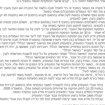
ות לסעיך 5 ב' , יקבעו שיעורי ההפקדות לאמור בסעיף 5 א'.
כל מקרה אין באמור בסעיף זה כדי להטיל חובה כלשהי על החברה ו/או הקרן מעבר לזכ
 ועל יסוד דמי הגמולים המתקבלים אצלה בפועל.
ל סכום נוסף שישולם בטעות לקרן שלא בהתאם לקבוע בהסכם זה ו/או בתקנות לא יקנ
 כלשהן בקרן, ויושב למעסיק.
8. בתמורה לתשלומים המפורטים בסעיף 5 לעיל במלואם וכסדרם , תשלם הקרן פנ
 לזכאים, בהתאם לתקנון הקרן התקף באותה עת.
ם הפסקת העסקתו של העובד ,יודיע המעסיק על כך לקרן על גבי טופס המיועד לכך 
 מ 30 יום ממועד הפסקת ההעסקה.
 המעסיק יודיע לקרן עם הפסקת העסקתו של העובד למי ליעד את דמי הגמולים בגין פיצוי
ו על ידו. דמי הגמולים בגין פיצויי פיטורין שהופקדו במסגרת פנסיית חובה שייגים ל
 החליטו מי מעובדי המעסיק, והמעסיק לאמץ את הוראות "האישור הכללי" לעניין פיצויי ה
על הסכם ביניהם כמתחייב מהאישור הכללי, ויעבירוהו לקרן. משעשו כן, יהיה דין פיצוי
 על יסוד הקבוע " באישור הכללי" .
 באימוץ הוראות "האישור הכללי" מוותר המעסיק על כל זכות להשבת הפרשותיו לקרן , 
שנעשה בינו לבין כל עובד , וע"פ יתר התנאים שבאישור הכללי.
 הפסיק עובד, עמית בקרן, את עבודתו אצל המעסיק, תישמר לו הזכות להמשיך את חבר
כם זה , כאשר כל הזכויות והחובות של המעסיק ע"פי הסכם זה יחולו עליו, והכל בכפ
ות. אין באמור בסעיף זה כדי להטיל חובה כל שהיא על המעסיק בקשר עם המשך חב
קרן כאמור לעיל.
אני הח"מ , מייפה את כוחו של בעל הרישיון , או מי מטעמו , לפנות בשמי לפיסגה קרן פנ
וגמל בע"מ לשם קבלת מידע ו/או עבור לקוח לביצוע הפעולות הבאות:
צרוף עובדי המעסיק שלא בחרו להצטרף למוצר הפנסיוני אלא בהתאם לברירת מח
בסעיף 20 (ב) לחוק הפיקוח על שירותים פיננסיים (קופות גמל) , התשס"ה 2005.
הפקדת כספים בעבור עובדי המעסיק והעברת מידע אגב הפקדה כאמור.
קבלת משוב אודות ביצוע ההפקדות עבור עובדי המעסיק.
קבלת כל מידע אחר אשר קיימת למעסיק זכות לפי כל דין לקבלו בגין עובדי המעסי