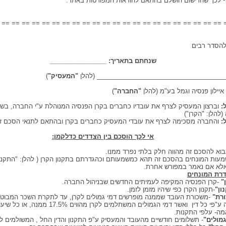
ף לכך שהרישום הושלם בהתאם להוראות המפורטות באתר.
 == == == == == == == == == == == == == == == == == == == == == == 
להסדר רבים
שנחתם בתאריך: ________________
_____________________________________ (להלן
"המעסיק"
)
 איילון פנסיה וגמל בע"מ (להלן
"החברה"
)
:
וברצון המעסיק לצרף את עובדיו כחברים בקרן הפנסיה המנוהלת ע"י החברה, בשם
(להלן: "הקרן")
ל:
והחברה מסכימה לצרף את עובדי המעסיק כחברים בקרן ובהתאם לתנאי הסכם זה
אי לכך הוסכם בין הצדדים כדלקמן:
שמעות המונחים בהסכם זה תהא כמשמעותם וכהגדרתם בתקנון הקרן ( להלן: "התקנון")
לא אם נאמר במפורש אחרת.
רת המונחים
"
-קרן הפנסיה המקיפה לעמיתים החדשים שבניהול החברה.
ון"
-תקנון הקרן כפי שיהיו מזמן לזמן.
רת"
-משכורת העובד שממנה מופרשים דמי גמולים לקרן, עד לתקרת השכר המבוט
מקיפה ע"פי כל דין ואשר דמי הגמולים המשתלמים לקרן מהווים 17.5%
ה- עלפי התקנות.
גמולים"
- תשלומים חודשיים מהעובד והמעסיק ע"פ התקנון והדין החל , המשולמים לק