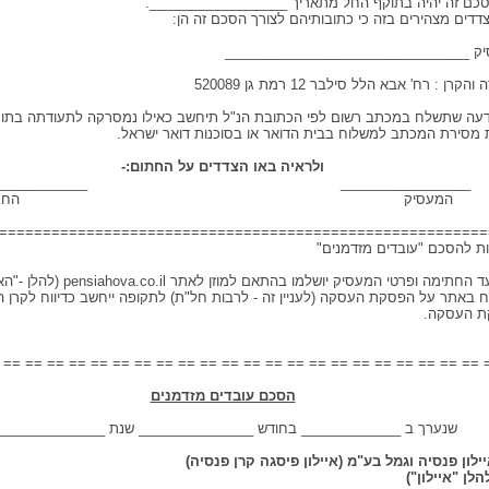
ק ________________________________
קרן : רח' אבא הלל סילבר 12 רמת גן 520089
מסירת המכתב למשלוח בבית הדואר או בסוכנות דואר ישראל.
ולראיה באו הצדדים על החתום:-
______________ ________________
מעסיק החברה
========================================================
ת להסכם "עובדים מזדמנים"
יווח באתר על הפסקת העסקה (לעניין זה - לרבות חל"ת) לתקופה ייחשב כדיווח לקרן 
 העסקה.
== == == == == == == == == == == == == == == == == == == == == == 
הסכם עובדים מזדמנים
 ב _____________ בחודש _______________ שנת ______________
יילון פנסיה וגמל בע"מ (איילון פיסגה קרן פנסיה)
הלן "איילון") מצד א