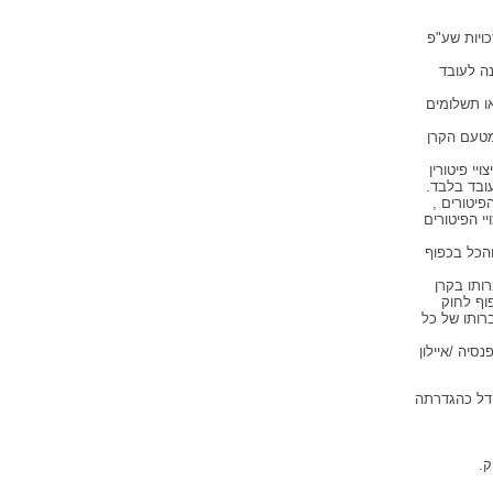
ויות שע"פ
ה לעובד
סיה ו/או תשלומים
מטעם הקרן
י פיטורין
עובד בלבד.
פיטורים ,
י הפיטורים
והכל בכפוף
ותו בקרן
וף לחוק
רותו של כל
סיה /איילון
דל כהגדרתה
ק.