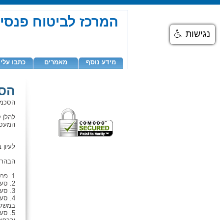
המרכז לביטוח פנסיה חובה 3
נגישות
מידע נוסף
מאמרים
כתבו עלינ
הסכ
הסכמי
להלן ק
המעסי
לעיון 
הבהרו
1. פרטי המעסיק יהיו בהתאם למוזן לאתרpensiahova.co.il (להלן "האתר").
2. סעיף 4ג' מסלול ביטוח יהיה "מסלול עתיר ביטוח נכות ושארים".
3. סעיף 4ד' מסלול השקעה יהיה "פסגה כללי".
במשק 