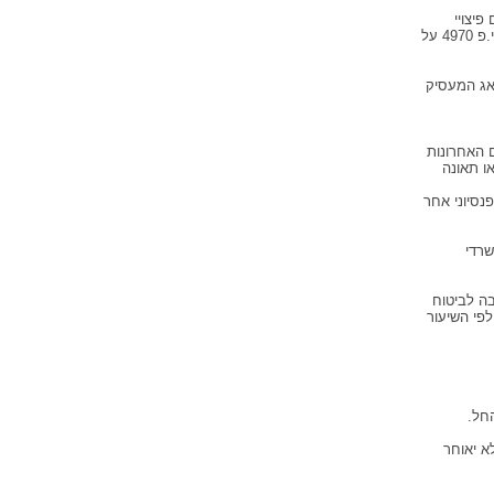
יצויי
פיטורים לפי סעיף 14 לחוק פיצוןיי פיטורים תשכ"א 1963 שפורסם בי.פ. 4659 י.פ. 4803 ובי.פ 4970 על
אג המעסיק
ם האחרונות
ו תאונה
נסיוני אחר
שרדי
בה לביטוח
לפי השיעור
חל.
א יאוחר